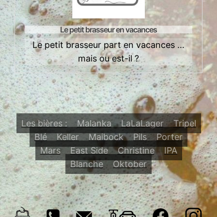
Le petit brasseur en vacances
Le petit brasseur part en vacances …
mais ou est-il ?
s
Les bières :
Malanka
LaLaLager
Tripel
Blé
Keller
Maibock
Pils
Porter
Mars
East Side
Christine
IPA
Blanche
Oktober