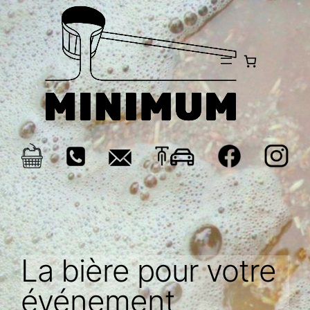
Aller
au
contenu
La bière pour votre
événement