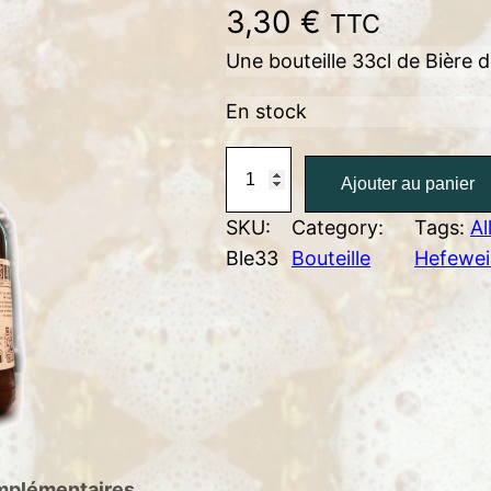
3,30
€
TTC
Une bouteille 33cl de Bière d
En stock
q
Ajouter au panier
u
a
SKU:
Category:
Tags:
A
n
Ble33
Bouteille
Hefewe
t
i
t
é
d
e
B
mplémentaires