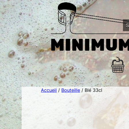
Aller
au
contenu
Accueil
/
Bouteille
/ Blé 33cl