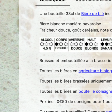
Une bouteille 33cl de
Bière de blé
incl
Bière blanche manière bavaroise.
Fraîcheur douce, goût céréales, note 
Brassée et embouteillée à la brasserie
Toutes les bières en
agriculture biolo
Toutes les bières brassées uniquement 
Toutes les bières en
bouteille consign
Prix incl. 0€50 de consigne pour 1 bou
Ou rendre les bouteilles? Dans nos
po