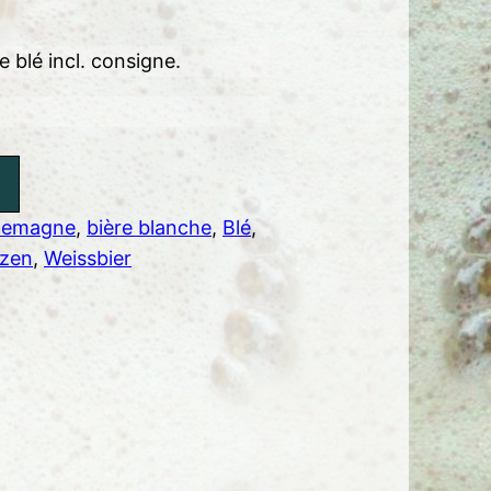
e blé incl. consigne.
llemagne
, 
bière blanche
, 
Blé
, 
izen
, 
Weissbier