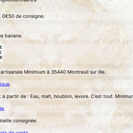
l
é
. 0€50 de consigne.
3
3
c
de banane.
l
 artisanale Minimium à 35440 Montreuil sur Ille.
gique
.
à partir de : Eau, malt, houblon, levure. C’est tout. Minimu
ée
.
teille consignée.
ints de vente
.