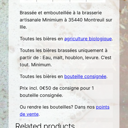
b
i
Brassée et embouteillée à la brasserie
e
artisanale Minimium à 35440 Montreuil sur
r
Ille.
3
Toutes les bières en
agriculture biologique
.
3
c
Toutes les bières brassées uniquement à
l
partir de : Eau, malt, houblon, levure. C’est
tout. Minimum.
Toutes les bières en
bouteille consignée
.
Prix incl. 0€50 de consigne pour 1
bouteille consignée.
Ou rendre les bouteilles? Dans nos
points
de vente
.
Related products