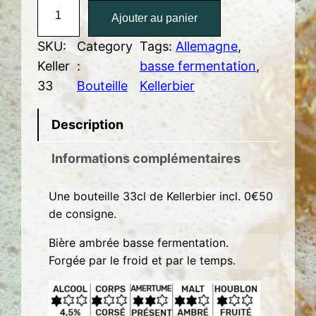
q
Ajouter au panier
u
a
SKU:
Category
Tags:
Allemagne
, 
n
Keller
:
basse fermentation
, 
t
33
Bouteille
Kellerbier
i
t
Description
é
Informations complémentaires
d
e
Une bouteille 33cl de Kellerbier incl. 0€50
K
de consigne.
e
l
Bière ambrée basse fermentation.
l
Forgée par le froid et par le temps.
e
r