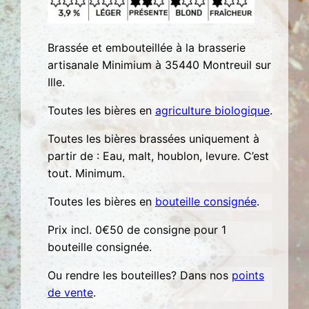
g
e
r
Brassée et embouteillée à la brasserie
7
artisanale Minimium à 35440 Montreuil sur
5
Ille.
c
Toutes les bières en
agriculture biologique
.
l
Toutes les bières brassées uniquement à
partir de : Eau, malt, houblon, levure. C’est
tout. Minimum.
Toutes les bières en
bouteille consignée
.
Prix incl. 0€50 de consigne pour 1
bouteille consignée.
Ou rendre les bouteilles? Dans nos
points
de vente
.