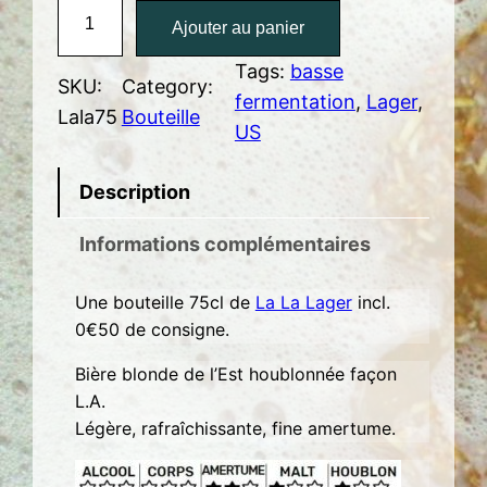
q
Ajouter au panier
u
a
Tags:
basse
SKU:
Category:
n
fermentation
, 
Lager
, 
Lala75
Bouteille
t
US
i
t
Description
é
Informations complémentaires
d
e
Une bouteille 75cl de
La La Lager
incl.
L
0€50 de consigne.
a
L
Bière blonde de l’Est houblonnée façon
a
L.A.
Légère, rafraîchissante, fine amertume.
L
a