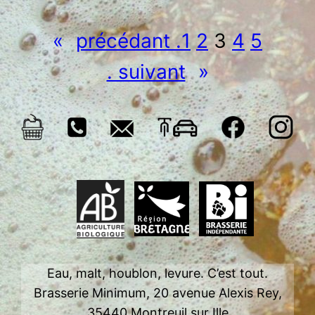
«
précédant .
1
2
3
4
5
. suivant
»
Eau, malt, houblon, levure. C’est tout.
Brasserie Minimum, 20 avenue Alexis Rey,
35440 Montreuil sur Ille