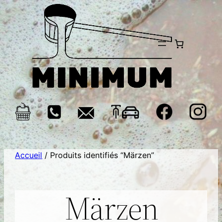
Aller
au
contenu
Accueil
/ Produits identifiés “Märzen”
Märzen